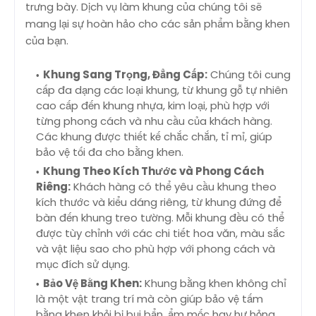
trưng bày. Dịch vụ làm khung của chúng tôi sẽ
mang lại sự hoàn hảo cho các sản phẩm bằng khen
của bạn.
Khung Sang Trọng, Đẳng Cấp:
Chúng tôi cung
cấp đa dạng các loại khung, từ khung gỗ tự nhiên
cao cấp đến khung nhựa, kim loại, phù hợp với
từng phong cách và nhu cầu của khách hàng.
Các khung được thiết kế chắc chắn, tỉ mỉ, giúp
bảo vệ tối đa cho bằng khen.
Khung Theo Kích Thước và Phong Cách
Riêng:
Khách hàng có thể yêu cầu khung theo
kích thước và kiểu dáng riêng, từ khung đứng để
bàn đến khung treo tường. Mỗi khung đều có thể
được tùy chỉnh với các chi tiết hoa văn, màu sắc
và vật liệu sao cho phù hợp với phong cách và
mục đích sử dụng.
Bảo Vệ Bằng Khen:
Khung bằng khen không chỉ
là một vật trang trí mà còn giúp bảo vệ tấm
bằng khen khỏi bị bụi bẩn, ẩm mốc hay hư hỏng