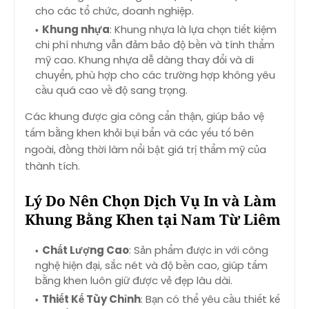
cho các tổ chức, doanh nghiệp.
Khung nhựa
: Khung nhựa là lựa chọn tiết kiệm
chi phí nhưng vẫn đảm bảo độ bền và tính thẩm
mỹ cao. Khung nhựa dễ dàng thay đổi và di
chuyển, phù hợp cho các trường hợp không yêu
cầu quá cao về độ sang trọng.
Các khung được gia công cẩn thận, giúp bảo vệ
tấm bằng khen khỏi bụi bẩn và các yếu tố bên
ngoài, đồng thời làm nổi bật giá trị thẩm mỹ của
thành tích.
Lý Do Nên Chọn Dịch Vụ In và Làm
Khung Bằng Khen tại Nam Từ Liêm
Chất Lượng Cao
: Sản phẩm được in với công
nghệ hiện đại, sắc nét và độ bền cao, giúp tấm
bằng khen luôn giữ được vẻ đẹp lâu dài.
Thiết Kế Tùy Chỉnh
: Bạn có thể yêu cầu thiết kế