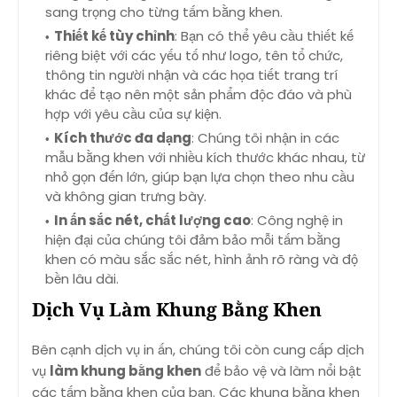
sang trọng cho từng tấm bằng khen.
Thiết kế tùy chỉnh
: Bạn có thể yêu cầu thiết kế
riêng biệt với các yếu tố như logo, tên tổ chức,
thông tin người nhận và các họa tiết trang trí
khác để tạo nên một sản phẩm độc đáo và phù
hợp với yêu cầu của sự kiện.
Kích thước đa dạng
: Chúng tôi nhận in các
mẫu bằng khen với nhiều kích thước khác nhau, từ
nhỏ gọn đến lớn, giúp bạn lựa chọn theo nhu cầu
và không gian trưng bày.
In ấn sắc nét, chất lượng cao
: Công nghệ in
hiện đại của chúng tôi đảm bảo mỗi tấm bằng
khen có màu sắc sắc nét, hình ảnh rõ ràng và độ
bền lâu dài.
Dịch Vụ Làm Khung Bằng Khen
Bên cạnh dịch vụ in ấn, chúng tôi còn cung cấp dịch
vụ
làm khung bằng khen
để bảo vệ và làm nổi bật
các tấm bằng khen của bạn. Các khung bằng khen